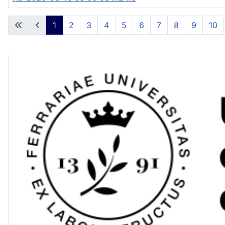
Articoli
1
2
3
4
5
6
7
8
9
10